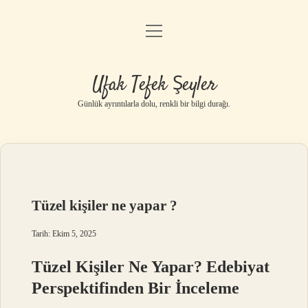
menüyü
Anasayfa
aç
Gizlilik Politikası
Ufak Tefek Şeyler
Yasal Uyarı
Günlük ayrıntılarla dolu, renkli bir bilgi durağı.
Hakkımızda
Tüzel kişiler ne yapar ?
Tarih: Ekim 5, 2025
Tüzel Kişiler Ne Yapar? Edebiyat
Perspektifinden Bir İnceleme