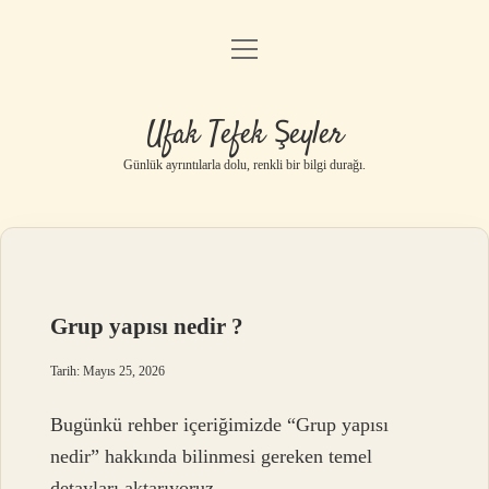
menüyü
Anasayfa
aç
Gizlilik Politikası
Ufak Tefek Şeyler
Yasal Uyarı
Günlük ayrıntılarla dolu, renkli bir bilgi durağı.
Hakkımızda
Grup yapısı nedir ?
Tarih: Mayıs 25, 2026
Bugünkü rehber içeriğimizde “Grup yapısı
nedir” hakkında bilinmesi gereken temel
detayları aktarıyoruz.