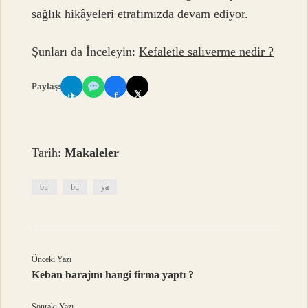
sağlık hikâyeleri etrafımızda devam ediyor.
Şunları da İnceleyin:
Kefaletle salıverme nedir ?
Paylaş:
𝕏
✈
f
Tarih:
Makaleler
bir
bu
ya
Önceki Yazı
Keban barajını hangi firma yaptı ?
Sonraki Yazı