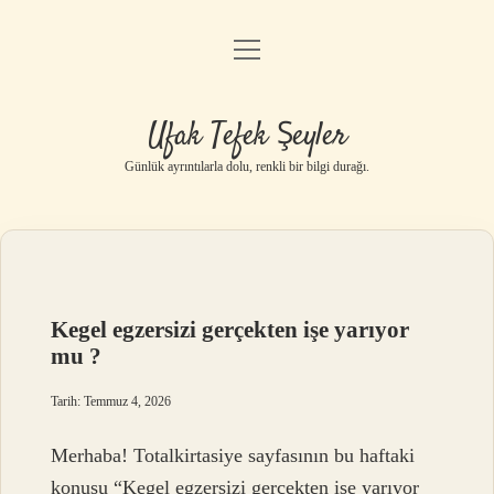
menüyü
Anasayfa
aç
Gizlilik Politikası
Ufak Tefek Şeyler
Yasal Uyarı
Günlük ayrıntılarla dolu, renkli bir bilgi durağı.
Hakkımızda
Kegel egzersizi gerçekten işe yarıyor
mu ?
Tarih: Temmuz 4, 2026
Merhaba! Totalkirtasiye sayfasının bu haftaki
konusu “Kegel egzersizi gerçekten işe yarıyor