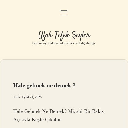
menüyü
Anasayfa
aç
Gizlilik Politikası
Ufak Tefek Şeyler
Yasal Uyarı
Günlük ayrıntılarla dolu, renkli bir bilgi durağı.
Hakkımızda
Hale gelmek ne demek ?
Tarih: Eylül 21, 2025
Hale Gelmek Ne Demek? Mizahi Bir Bakış
Açısıyla Keşfe Çıkalım