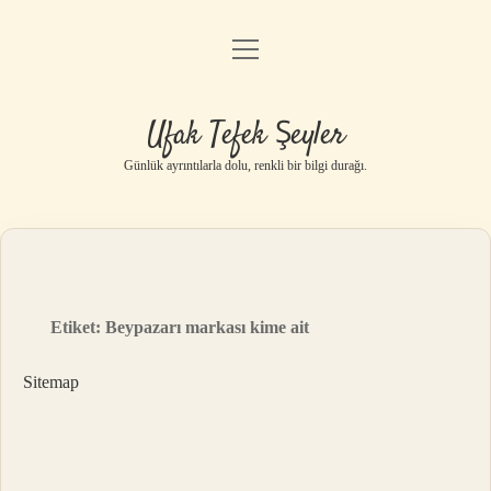
menüyü
Anasayfa
aç
Gizlilik Politikası
Ufak Tefek Şeyler
Yasal Uyarı
Günlük ayrıntılarla dolu, renkli bir bilgi durağı.
Hakkımızda
Etiket:
Beypazarı markası kime ait
Sitemap