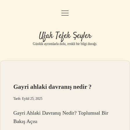
menüyü
Anasayfa
aç
Gizlilik Politikası
Ufak Tefek Şeyler
Yasal Uyarı
Günlük ayrıntılarla dolu, renkli bir bilgi durağı.
Hakkımızda
Gayri ahlaki davranış nedir ?
Tarih: Eylül 25, 2025
Gayri Ahlaki Davranış Nedir? Toplumsal Bir
Bakış Açısı