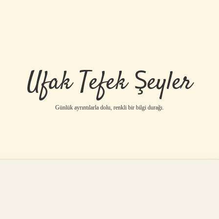
Ufak Tefek Şeyler
Günlük ayrıntılarla dolu, renkli bir bilgi durağı.