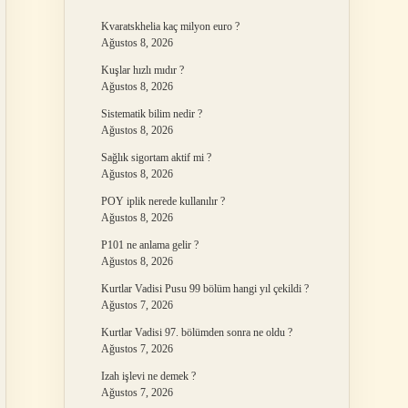
Kvaratskhelia kaç milyon euro ?
Ağustos 8, 2026
Kuşlar hızlı mıdır ?
Ağustos 8, 2026
Sistematik bilim nedir ?
Ağustos 8, 2026
Sağlık sigortam aktif mi ?
Ağustos 8, 2026
POY iplik nerede kullanılır ?
Ağustos 8, 2026
P101 ne anlama gelir ?
Ağustos 8, 2026
Kurtlar Vadisi Pusu 99 bölüm hangi yıl çekildi ?
Ağustos 7, 2026
Kurtlar Vadisi 97. bölümden sonra ne oldu ?
Ağustos 7, 2026
Izah işlevi ne demek ?
Ağustos 7, 2026