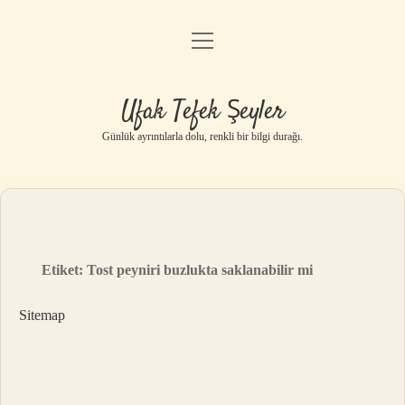
menüyü
Anasayfa
aç
Gizlilik Politikası
Ufak Tefek Şeyler
Yasal Uyarı
Günlük ayrıntılarla dolu, renkli bir bilgi durağı.
Hakkımızda
Etiket:
Tost peyniri buzlukta saklanabilir mi
Sitemap