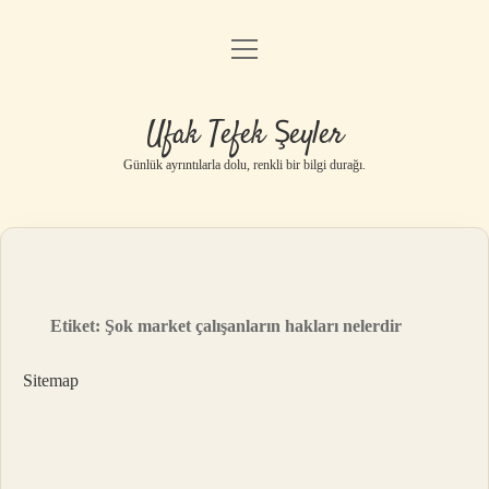
menüyü
Anasayfa
aç
Gizlilik Politikası
Ufak Tefek Şeyler
Yasal Uyarı
Günlük ayrıntılarla dolu, renkli bir bilgi durağı.
Hakkımızda
Etiket:
Şok market çalışanların hakları nelerdir
Sitemap