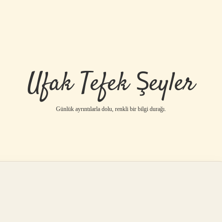
Ufak Tefek Şeyler
Günlük ayrıntılarla dolu, renkli bir bilgi durağı.