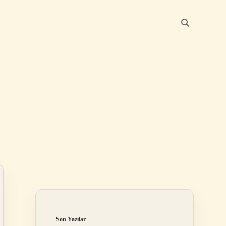
Sidebar
betexper giriş
betexper.x
Son Yazılar