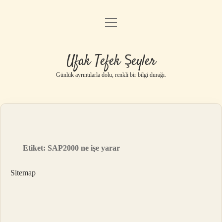
menüyü
Anasayfa
aç
Gizlilik Politikası
Ufak Tefek Şeyler
Yasal Uyarı
Günlük ayrıntılarla dolu, renkli bir bilgi durağı.
Hakkımızda
Etiket:
SAP2000 ne işe yarar
Sitemap