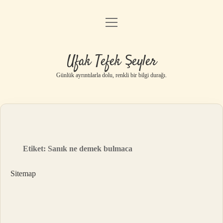
menüyü
Anasayfa
aç
Gizlilik Politikası
Ufak Tefek Şeyler
Yasal Uyarı
Günlük ayrıntılarla dolu, renkli bir bilgi durağı.
Hakkımızda
Etiket:
Sanık ne demek bulmaca
Sitemap