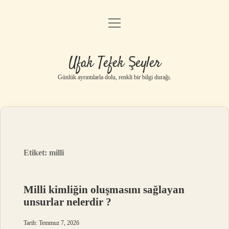
menüyü
Anasayfa
aç
Gizlilik Politikası
Ufak Tefek Şeyler
Yasal Uyarı
Günlük ayrıntılarla dolu, renkli bir bilgi durağı.
Hakkımızda
Etiket:
milli
Milli kimliğin oluşmasını sağlayan
unsurlar nelerdir ?
Tarih: Temmuz 7, 2026