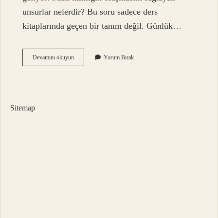
unsurlar nelerdir? Bu soru sadece ders
kitaplarında geçen bir tanım değil. Günlük…
Milli
Devamını okuyun
Yorum Bırak
kimliğin
oluşmasını
sağlayan
unsurlar
nelerdir
Sitemap
?