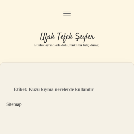
menüyü
Anasayfa
aç
Gizlilik Politikası
Ufak Tefek Şeyler
Yasal Uyarı
Günlük ayrıntılarla dolu, renkli bir bilgi durağı.
Hakkımızda
Etiket:
Kuzu kıyma nerelerde kullanılır
Sitemap