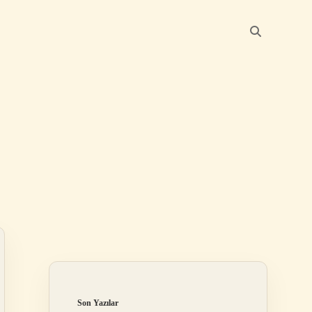
Sidebar
betexper giriş
be
Son Yazılar