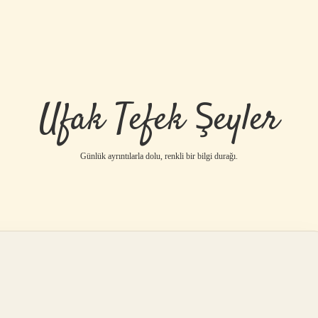
Ufak Tefek Şeyler
Günlük ayrıntılarla dolu, renkli bir bilgi durağı.