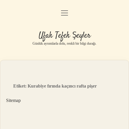
menüyü
Anasayfa
aç
Gizlilik Politikası
Ufak Tefek Şeyler
Yasal Uyarı
Günlük ayrıntılarla dolu, renkli bir bilgi durağı.
Hakkımızda
Etiket:
Kurabiye fırında kaçıncı rafta pişer
Sitemap