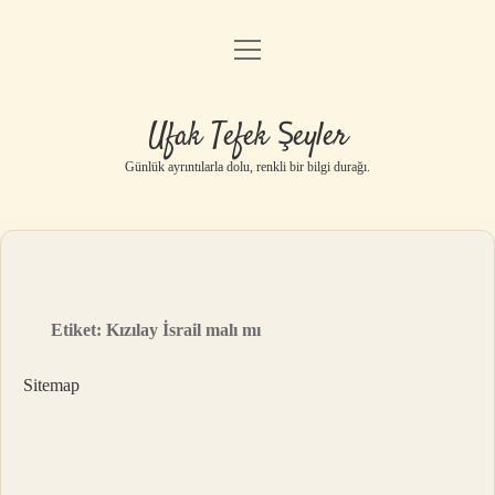
menüyü
Anasayfa
aç
Gizlilik Politikası
Ufak Tefek Şeyler
Yasal Uyarı
Günlük ayrıntılarla dolu, renkli bir bilgi durağı.
Hakkımızda
Etiket:
Kızılay İsrail malı mı
Sitemap