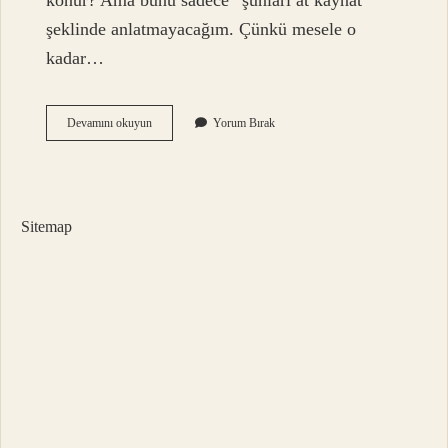
konur? Ama bunu sadece “şunları at kaynat”
şeklinde anlatmayacağım. Çünkü mesele o
kadar…
Paça
Devamını okuyun
Yorum Bırak
kaynatırken
içine
ne
konur
?
Sitemap