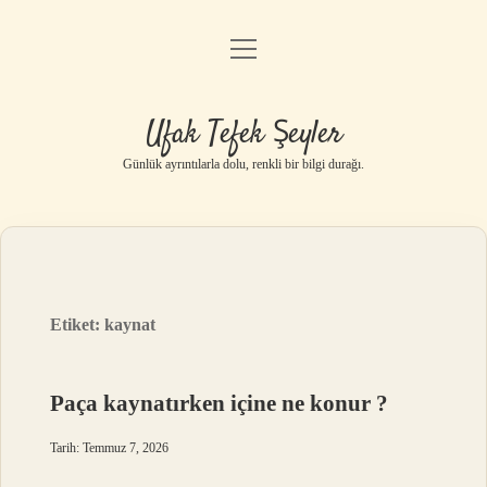
menüyü
Anasayfa
aç
Gizlilik Politikası
Ufak Tefek Şeyler
Yasal Uyarı
Günlük ayrıntılarla dolu, renkli bir bilgi durağı.
Hakkımızda
Etiket:
kaynat
Paça kaynatırken içine ne konur ?
Tarih: Temmuz 7, 2026