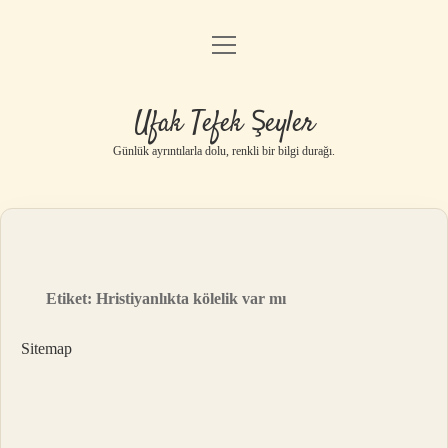
menüyü
Anasayfa
aç
Gizlilik Politikası
Ufak Tefek Şeyler
Yasal Uyarı
Günlük ayrıntılarla dolu, renkli bir bilgi durağı.
Hakkımızda
Etiket:
Hristiyanlıkta kölelik var mı
Sitemap