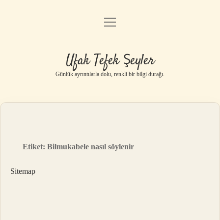
menüyü
Anasayfa
aç
Gizlilik Politikası
Ufak Tefek Şeyler
Yasal Uyarı
Günlük ayrıntılarla dolu, renkli bir bilgi durağı.
Hakkımızda
Etiket:
Bilmukabele nasıl söylenir
Sitemap