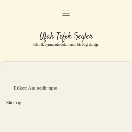
menüyü
Anasayfa
aç
Gizlilik Politikası
Ufak Tefek Şeyler
Yasal Uyarı
Günlük ayrıntılarla dolu, renkli bir bilgi durağı.
Hakkımızda
Etiket:
Anı nedir tıpta
Sitemap