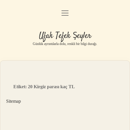
menüyü
Anasayfa
aç
Gizlilik Politikası
Ufak Tefek Şeyler
Yasal Uyarı
Günlük ayrıntılarla dolu, renkli bir bilgi durağı.
Hakkımızda
Etiket:
20 Kirgiz parası kaç TL
Sitemap