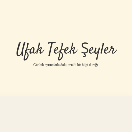
Ufak Tefek Şeyler
Günlük ayrıntılarla dolu, renkli bir bilgi durağı.