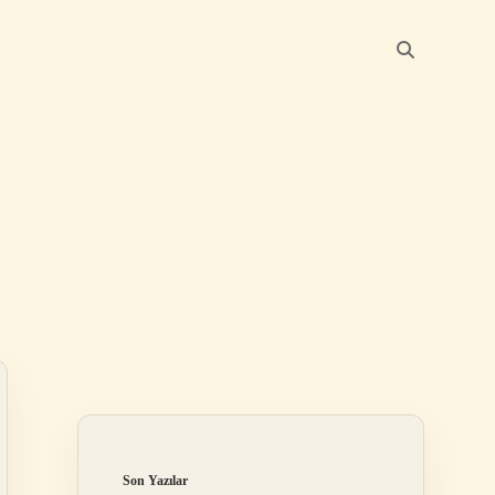
Sidebar
betexper giriş
betexper.
Son Yazılar