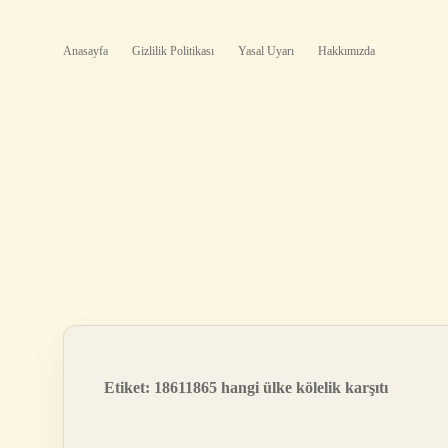
Anasayfa
Gizlilik Politikası
Yasal Uyarı
Hakkımızda
Etiket:
18611865 hangi ülke kölelik karşıtı