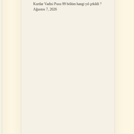
Kurtlar Vadisi Pusu 99 bölüm hangi yıl çekildi ?
Ağustos 7, 2026