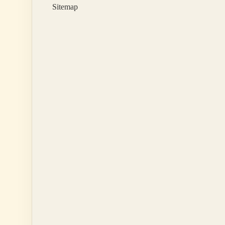
Sitemap